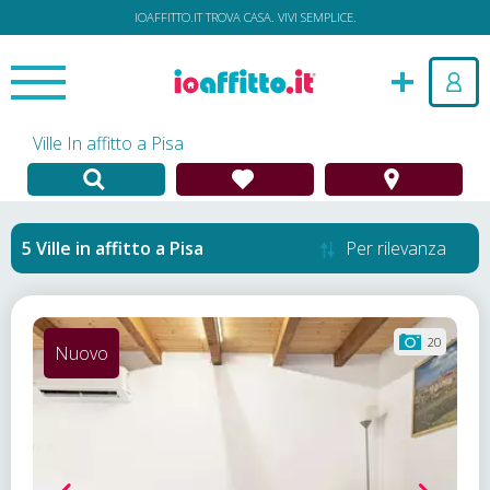
IOAFFITTO.IT TROVA CASA. VIVI SEMPLICE.
Ville In affitto a Pisa
Ville in affitto
a
Pisa
Per rilevanza
20
Nuovo