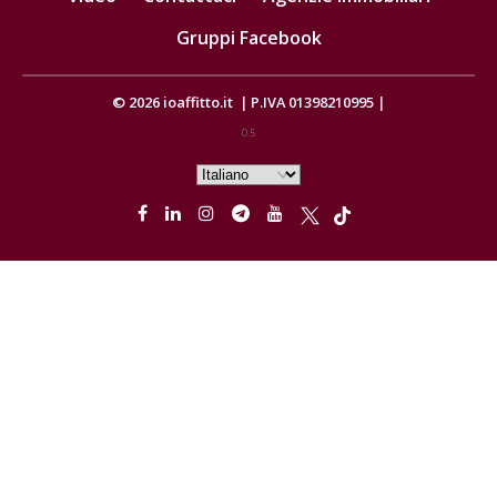
Gruppi Facebook
© 2026
ioaffitto.it
|
P.IVA 01398210995
|
0.5