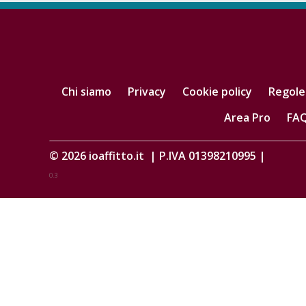
Chi siamo
Privacy
Cookie policy
Regole
Area Pro
FA
© 2026
ioaffitto.it
|
P.IVA 01398210995
|
0.3