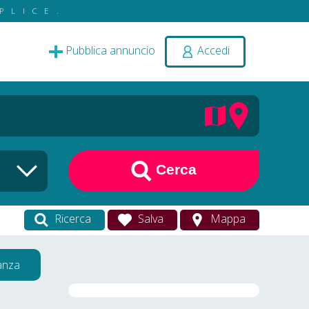
PLICE.
Pubblica annuncio
Accedi
Cerca
Ricerca
Salva
Mappa
vanza