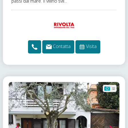
passi dal mare. Il villino svil...
Contatta
Visita
32