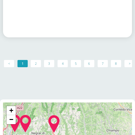
<
1
2
3
4
5
6
7
8
>
+
−