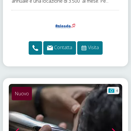
annuale e una locazione di 3.500  al mese. Pe...
Contatta
Visita
4
Nuovo