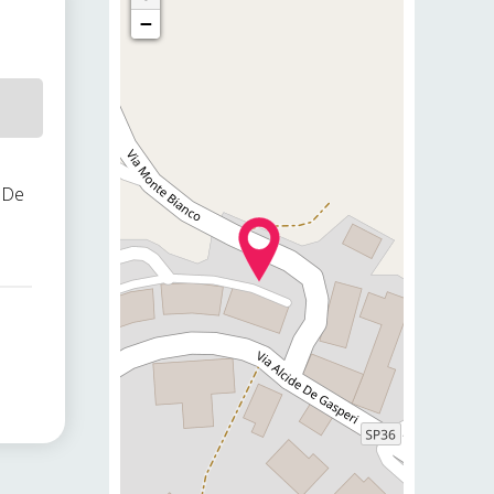
−
e De
.