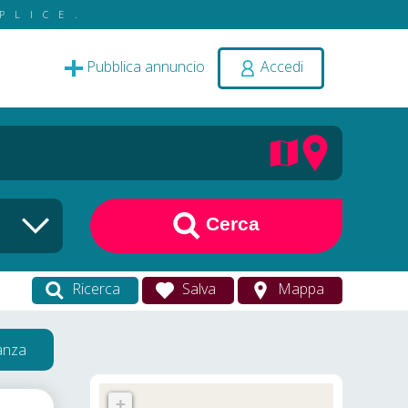
PLICE.
Pubblica annuncio
Accedi
Cerca
Ricerca
Salva
Mappa
vanza
+