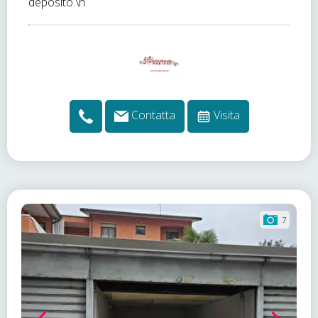
deposito.\n
Contatta
Visita
7