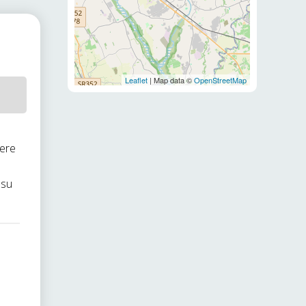
Leaflet
| Map data ©
OpenStreetMap
nere
 su