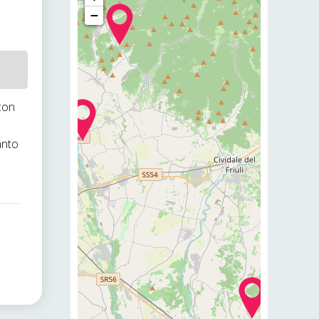
−
con
anto