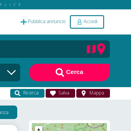
PLICE.
Pubblica annuncio
Accedi
Cerca
Ricerca
Salva
Mappa
vanza
+