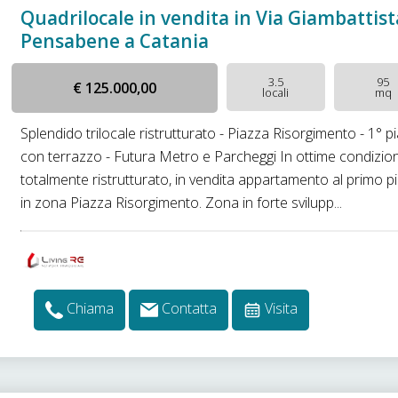
Quadrilocale in vendita in Via Giambattist
Pensabene a Catania
3.5
95
€ 125.000,00
locali
mq
Splendido trilocale ristrutturato - Piazza Risorgimento - 1° p
con terrazzo - Futura Metro e Parcheggi In ottime condizion
totalmente ristrutturato, in vendita appartamento al primo p
in zona Piazza Risorgimento. Zona in forte svilupp...
Chiama
Contatta
Visita