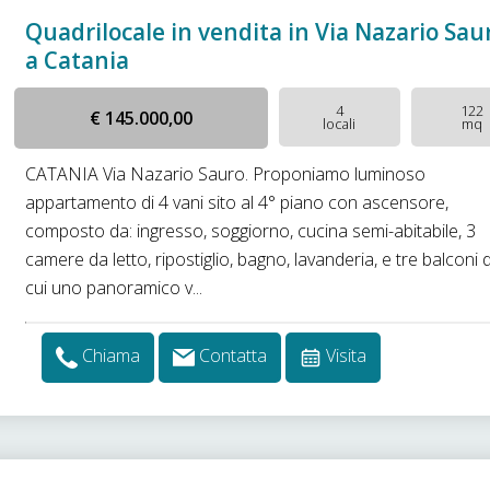
Quadrilocale in vendita in Via Nazario Sau
a Catania
4
122
€ 145.000,00
locali
mq
CATANIA Via Nazario Sauro. Proponiamo luminoso
appartamento di 4 vani sito al 4° piano con ascensore,
composto da: ingresso, soggiorno, cucina semi-abitabile, 3
camere da letto, ripostiglio, bagno, lavanderia, e tre balconi d
cui uno panoramico v...
Chiama
Contatta
Visita