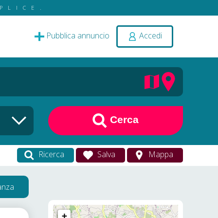
PLICE.
Pubblica annuncio
Accedi
Cerca
Ricerca
Salva
Mappa
vanza
+