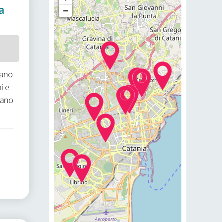
a
−
iano
i e
iano