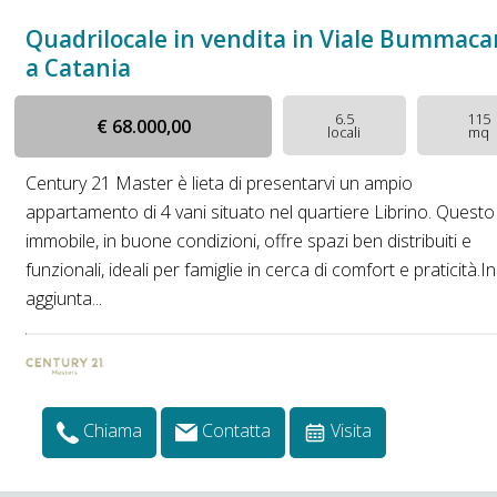
Quadrilocale in vendita in Viale Bummaca
a Catania
6.5
115
€ 68.000,00
locali
mq
Century 21 Master è lieta di presentarvi un ampio
appartamento di 4 vani situato nel quartiere Librino. Questo
immobile, in buone condizioni, offre spazi ben distribuiti e
funzionali, ideali per famiglie in cerca di comfort e praticità.In
aggiunta...
Chiama
Contatta
Visita