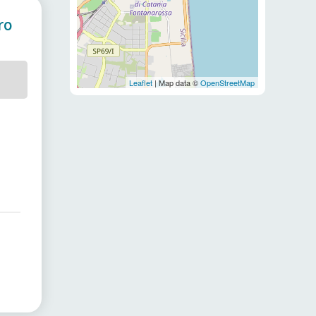
ro
Leaflet
| Map data ©
OpenStreetMap