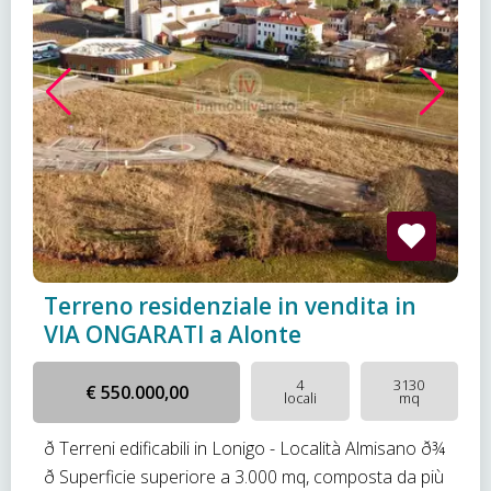
Terreno residenziale in vendita in
VIA ONGARATI a Alonte
4
3130
€ 550.000,00
locali
mq
ð Terreni edificabili in Lonigo - Località Almisano ð¾
ð Superficie superiore a 3.000 mq, composta da più