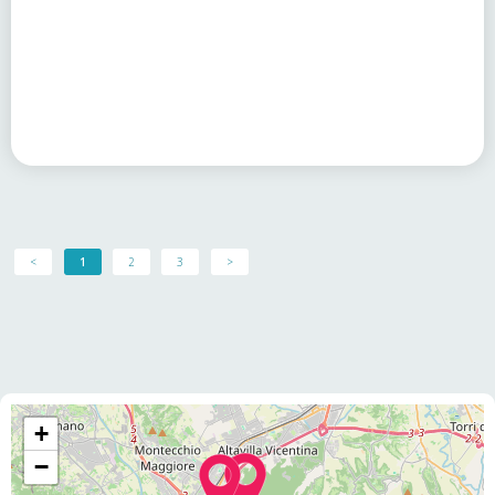
<
1
2
3
>
+
−